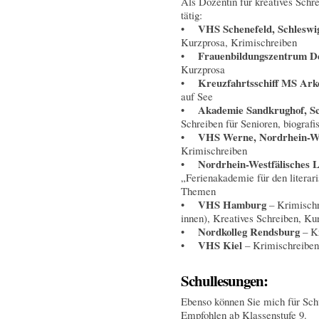
Als Dozentin für kreatives Schre
tätig:
VHS Schenefeld, Schleswi
•
Kurzprosa, Krimischreiben
Frauenbildungszentrum D
•
Kurzprosa
Kreuzfahrtsschiff MS Ark
•
auf See
Akademie Sandkrughof, Sc
•
Schreiben für Senioren, biograf
VHS Werne, Nordrhein-We
•
Krimischreiben
Nordrhein-Westfälisches L
•
„Ferienakademie für den litera
Themen
VHS Hamburg
•
– Krimischr
innen), Kreatives Schreiben, Ku
Nordkolleg Rendsburg
•
– Kr
VHS Kiel
•
– Krimischreiben
Schullesungen:
Ebenso können Sie mich für Sch
Empfohlen ab Klassenstufe 9.