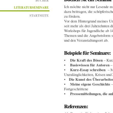
BÜCHER
Ich möchte nicht nur Lesende m
LITERATURSEMINARE
dazu beitragen, die schöpferisc
STARTSEITE
zu fördern.
Vor dem Hintergrund meines Urs
seit mehr als drei Jahrzehnten 
Workshops für Jugendliche ab 1
Themen und die Angebotsform st
und den Veranstaltungsort ab.
Beispiele für Seminare:
Die Kraft des Bösen
•
– Kurz
Basiswissen für Autoren
•
– 
Kurz-Essay schreiben
•
– M
Unzulänglichkeiten, Krisen und 
Die Kunst des Überarbeite
•
Meine eigene Geschichte
•
–
Fortgeschrittene
Pressemitteilungen, die 
•
Referenzen: